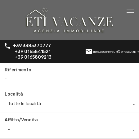
+39 3385370777
+39 0165841521
info.courmayeur@etivacanze.it
+39 0165809213
Riferimento
Località
Tutte le località
Affitto/Vendita
-