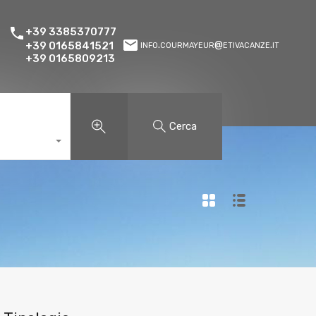
+39 3385370777
info.courmayeur@etivacanze.it
+39 0165841521
+39 0165809213
Cerca