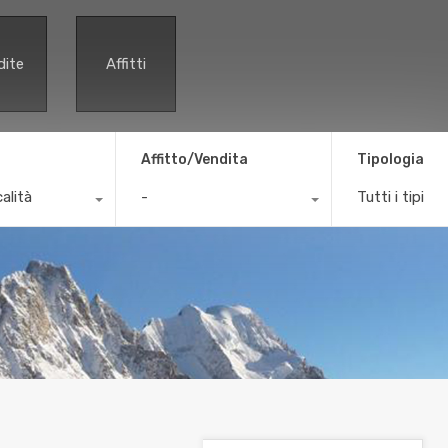
dite
Affitti
Affitto/Vendita
Tipologia
calità
-
Tutti i tipi