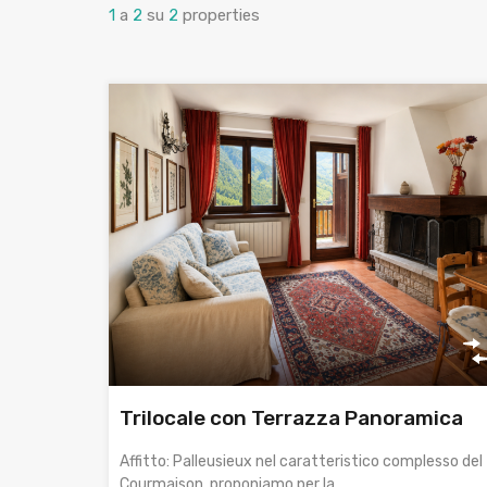
1
a
2
su
2
properties
Trilocale con Terrazza Panoramica
Affitto: Palleusieux nel caratteristico complesso del
Courmaison, proponiamo per la…