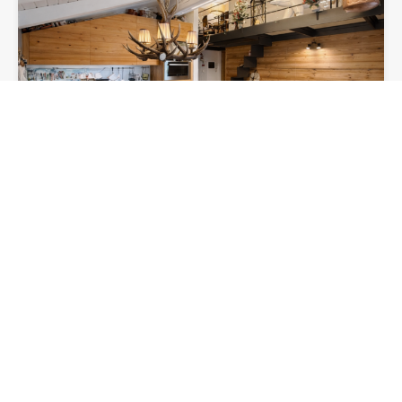
Mansarda panoramica
VENDITA: Ai piedi del Monte Bianco vicinissimo al suggestivo
e…
Camere da letto
Bagni
Superficie
2
70
mq
1
In vendita