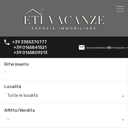
+39 3385370777
+39 0165841521
info.courmayeur@etivacanze.it
+39 0165809213
Riferimento
Località
Tutte le località
Affitto/Vendita
-