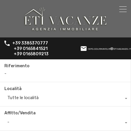
+39 3385370777
+39 0165841521
info.courmayeur@etivacanze.it
+39 0165809213
Riferimento
Località
Tutte le località
Affitto/Vendita
-