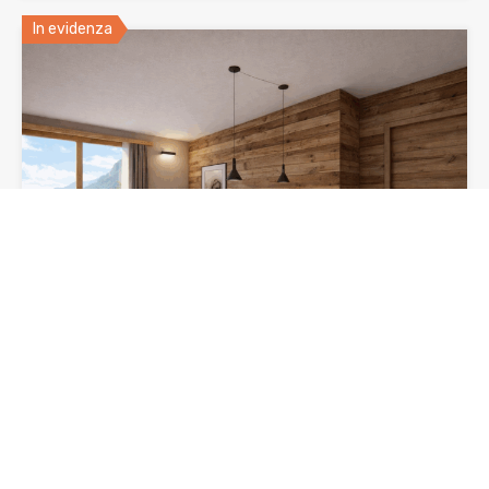
In evidenza
Spazioso Bilocale Le Talus
Le Talus Nel cuore di Courmayeur, ai piedi del Monte…
Camere da letto
Bagni
Superficie