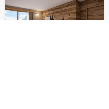
Spazioso Bilocale Le Talus
Le Talus Nel cuore di Courmayeur, ai piedi del Monte…
Camere da letto
Bagni
Superficie
1
58,4
mq
1
In vendita