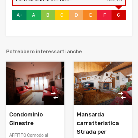
A+
A
B
C
D
E
F
G
Potrebbero interessarti anche
Condominio
Mansarda
Ginestre
carratteristica
Strada per
AFFITTO Comodo al