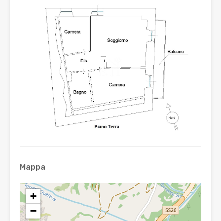
Mappa
+
−