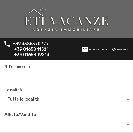
+39 3385370777
+39 0165841521
info.courmayeur@etivacanze.it
+39 0165809213
Riferimento
Località
Tutte le località
Affitto/Vendita
-