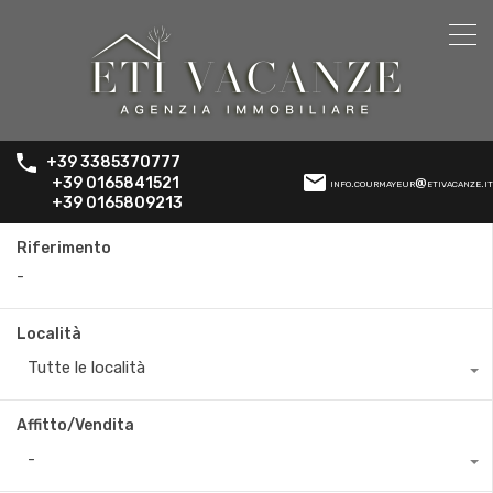
+39 3385370777
+39 0165841521
info.courmayeur@etivacanze.it
+39 0165809213
Riferimento
Località
Tutte le località
Affitto/Vendita
-