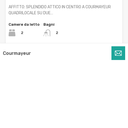
AFFITTO: SPLENDIDO ATTICO IN CENTRO A COURMAYEUR
QUADRILOCALE SU DUE…
Camere da letto
Bagni
2
2
In affitto
Courmayeur
Trattativa in sede
In evidenza