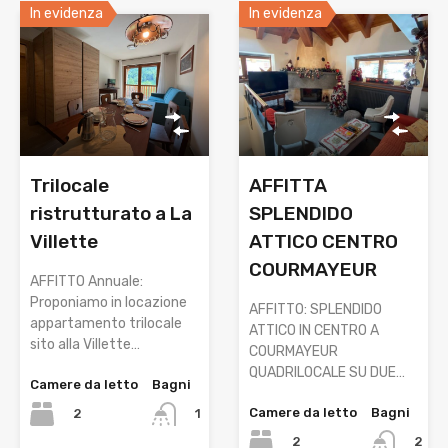
In evidenza
In evidenza
Trilocale
AFFITTA
ristrutturato a La
SPLENDIDO
Villette
ATTICO CENTRO
COURMAYEUR
AFFITTO Annuale:
Proponiamo in locazione
AFFITTO: SPLENDIDO
appartamento trilocale
ATTICO IN CENTRO A
sito alla Villette…
COURMAYEUR
QUADRILOCALE SU DUE…
Camere da letto
Bagni
Camere da letto
Bagni
2
1
2
2