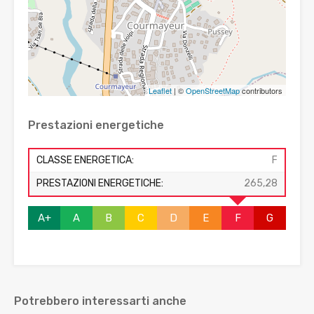
Leaflet
| ©
OpenStreetMap
contributors
Prestazioni energetiche
CLASSE ENERGETICA:
F
PRESTAZIONI ENERGETICHE:
265,28
A+
A
B
C
D
E
F
G
Potrebbero interessarti anche