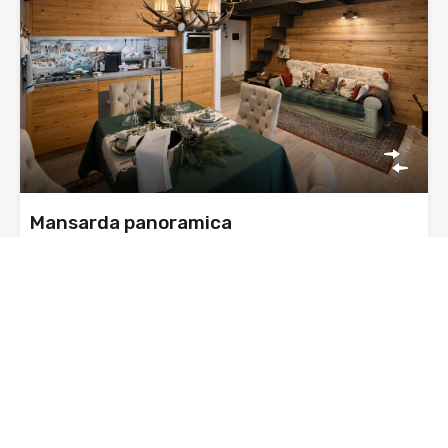
Mansarda panoramica
VENDITA: Ai piedi del Monte Bianco vicinissimo al suggestivo
e…
Camere da letto
Bagni
Superficie
2
70
mq
1
In vendita
€ 790.000