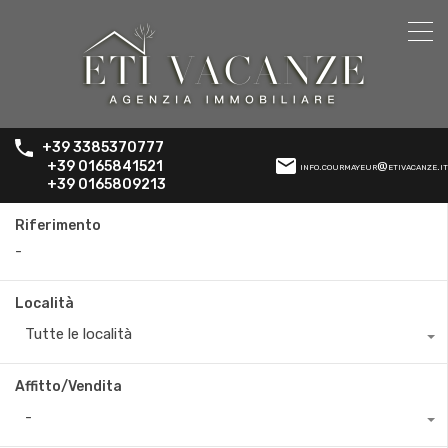
+39 3385370777
+39 0165841521
info.courmayeur@etivacanze.it
+39 0165809213
Riferimento
Località
Tutte le località
Affitto/Vendita
-