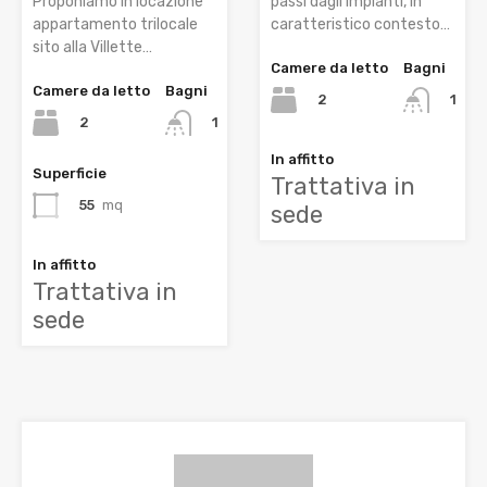
Proponiamo in locazione
passi dagli impianti, in
appartamento trilocale
caratteristico contesto…
sito alla Villette…
Camere da letto
Bagni
Camere da letto
Bagni
2
1
2
1
In affitto
Superficie
Trattativa in
55
mq
sede
In affitto
Trattativa in
sede