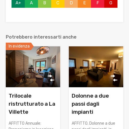
A+
A
B
C
D
E
F
G
Potrebbero interessarti anche
In evidenza
Trilocale
Dolonne a due
ristrutturato a La
passi dagli
Villette
impianti
AFFITTO Annuale:
AFFITTO. Dolonne a due