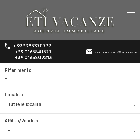
+39 3385370777
+39 0165841521
info.courmayeur@etivacanze.it
+39 0165809213
Riferimento
Località
Tutte le località
Affitto/Vendita
-