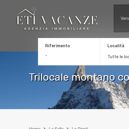
Ven
Riferimento
Località
Tutte le lo
Trilocale montano co