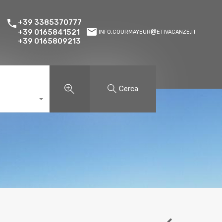
+39 3385370777
info.courmayeur@etivacanze.it
+39 0165841521
+39 0165809213
Cerca