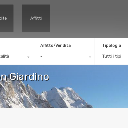
dite
Affitti
Affitto/Vendita
Tipologia
calità
-
Tutti i tipi
n Giardino