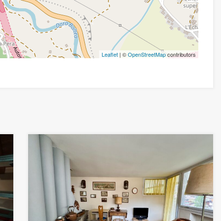
Leaflet
| ©
OpenStreetMap
contributors