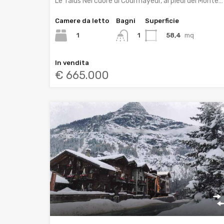
Le Talus Nel cuore di Courmayeur, ai piedi del Monte…
Camere da letto
Bagni
Superficie
1
58,4
mq
1
In vendita
€ 665.000