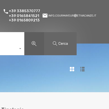
+39 3385370777
info.courmayeur@etivacanze.it
+39 0165841521
+39 0165809213
Cerca