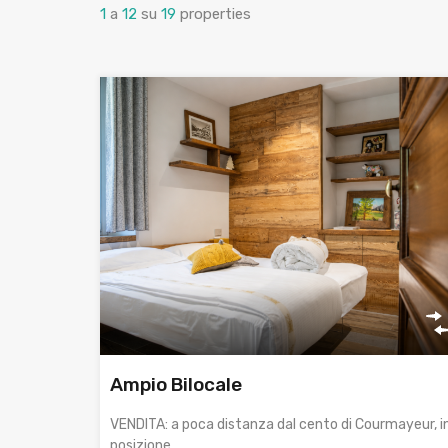
1
a
12
su
19
properties
Ampio Bilocale
VENDITA: a poca distanza dal cento di Courmayeur, i
posizione…