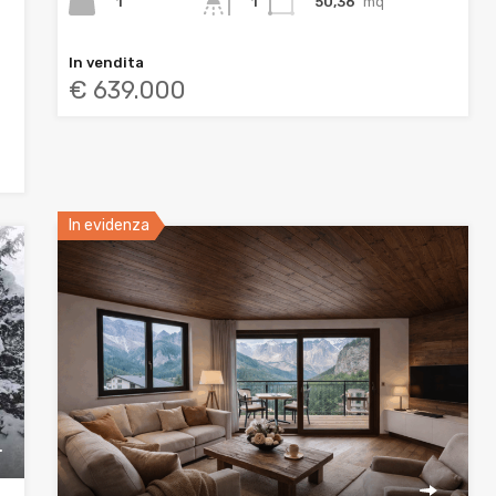
1
50,36
mq
1
In vendita
€ 639.000
In evidenza