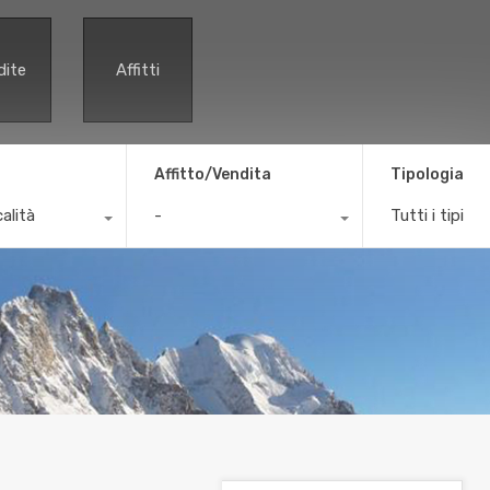
dite
Affitti
Affitto/Vendita
Tipologia
calità
-
Tutti i tipi