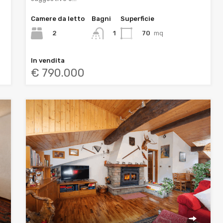
Camere da letto
Bagni
Superficie
2
70
mq
1
In vendita
€ 790.000