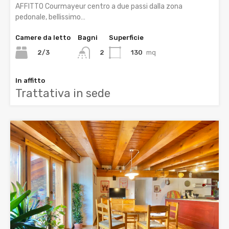
AFFITTO Courmayeur centro a due passi dalla zona
pedonale, bellissimo…
Camere da letto
Bagni
Superficie
2/3
130
mq
2
In affitto
Trattativa in sede