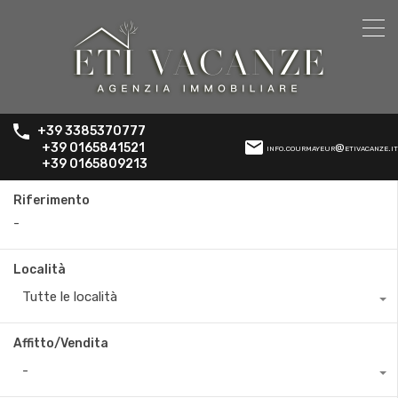
+39 3385370777
+39 0165841521
info.courmayeur@etivacanze.it
+39 0165809213
Riferimento
Località
Tutte le località
Affitto/Vendita
-