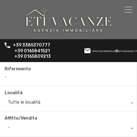
+39 3385370777
+39 0165841521
info.courmayeur@etivacanze.it
+39 0165809213
Riferimento
Località
Tutte le località
Affitto/Vendita
-