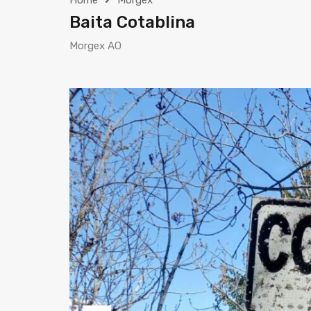
Home
Morgex
Baita Cotablina
Morgex AO