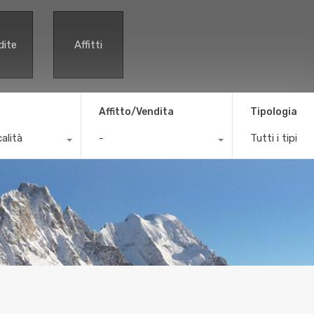
dite
Affitti
Affitto/Vendita
Tipologia
calità
-
Tutti i tipi