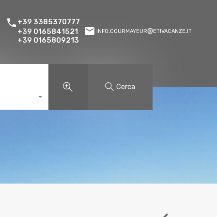
+39 3385370777
info.courmayeur@etivacanze.it
+39 0165841521
+39 0165809213
Cerca