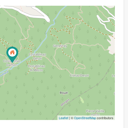
Leaflet
| ©
OpenStreetMap
contributors