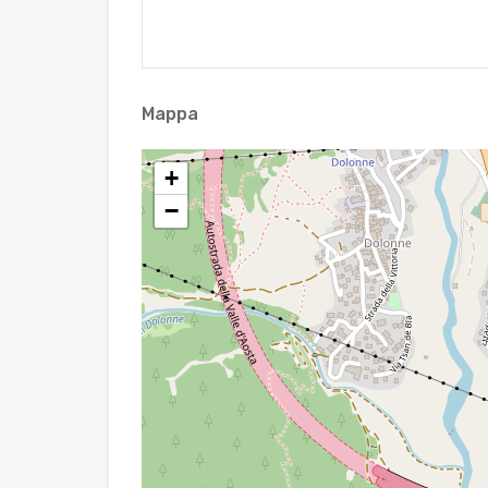
Mappa
+
−