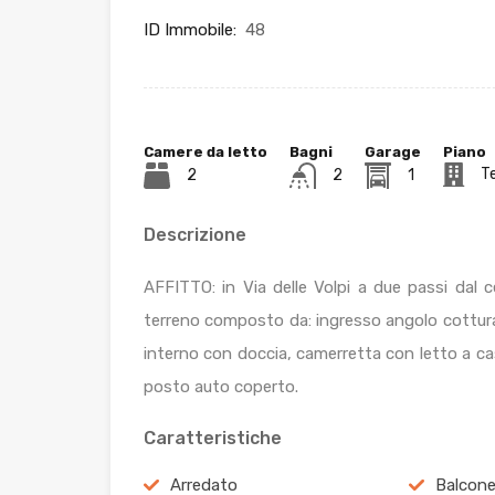
ID Immobile:
48
Camere da letto
Bagni
Garage
Piano
T
2
2
1
Descrizione
AFFITTO: in Via delle Volpi a due passi dal 
terreno composto da: ingresso angolo cottur
interno con doccia, camerretta con letto a cas
posto auto coperto.
Caratteristiche
Arredato
Balcon