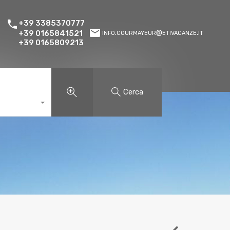
+39 3385370777
info.courmayeur@etivacanze.it
+39 0165841521
+39 0165809213
Cerca