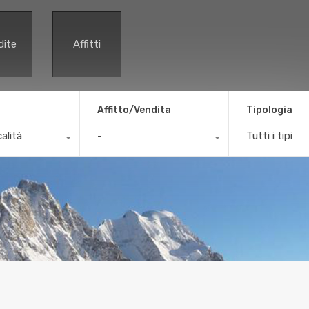
dite
Affitti
Affitto/Vendita
Tipologia
calità
-
Tutti i tipi