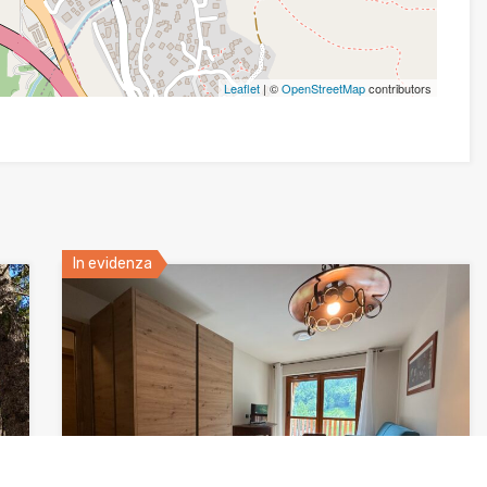
Leaflet
| ©
OpenStreetMap
contributors
In evidenza