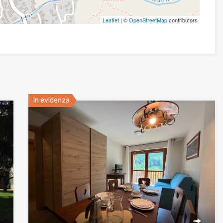
Leaflet
| ©
OpenStreetMap
contributors
In evidenza