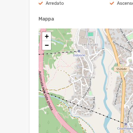
Arredato
Ascens
Mappa
+
−