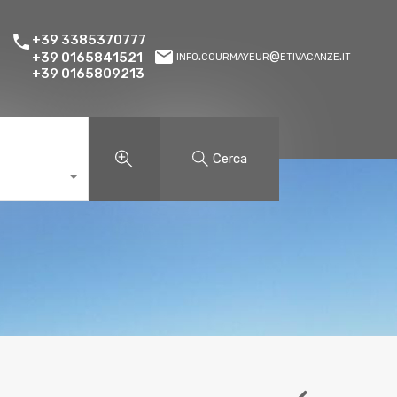
+39 3385370777
info.courmayeur@etivacanze.it
+39 0165841521
+39 0165809213
Cerca