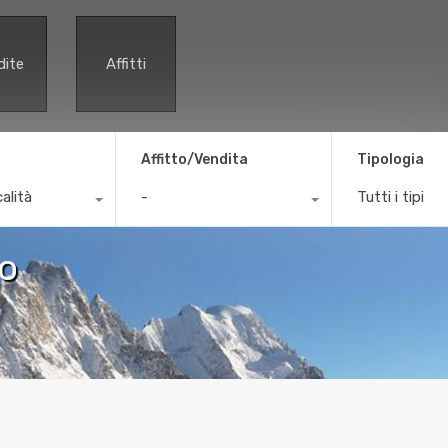
dite
Affitti
Affitto/Vendita
Tipologia
calità
-
Tutti i tipi
mo