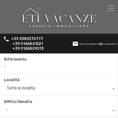
+39 3385370777
+39 0165841521
info.courmayeur@etivacanze.it
+39 0165809213
Riferimento
Località
Tutte le località
Affitto/Vendita
-